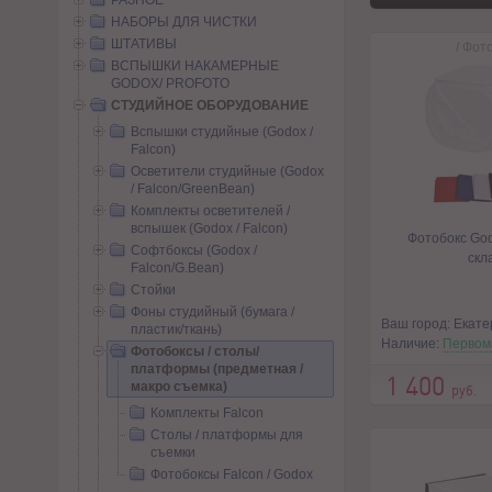
РАЗНОЕ
НАБОРЫ ДЛЯ ЧИСТКИ
ШТАТИВЫ
/
Фото
ВСПЫШКИ НАКАМЕРНЫЕ
GODOX/ PROFOTO
СТУДИЙНОЕ ОБОРУДОВАНИЕ
Вспышки студийные (Godox /
Falcon)
Осветители студийные (Godox
/ Falcon/GreenBean)
Комплекты осветителей /
вспышек (Godox / Falcon)
Фотобокс Go
Софтбоксы (Godox /
скл
Falcon/G.Bean)
Стойки
Фоны студийный (бумага /
Ваш город: Екате
пластик/ткань)
Наличие:
Первом
Фотобоксы / столы/
платформы (предметная /
1 400
макро съемка)
руб.
Комплекты Falcon
Столы / платформы для
съемки
Фотобоксы Falcon / Godox