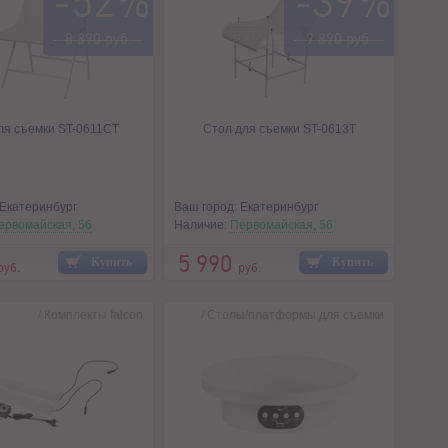
-52%
-39%
8 890 руб.
9 890 руб.
ля съемки ST-0611СT
Стол для съемки ST-0613T
 Екатеринбург
Ваш город: Екатеринбург
ервомайская, 56
Наличие:
Первомайская, 56
5 990
Купить
Купить
руб.
руб.
/
Комплекты falcon
/
Столы/платформы для съемки