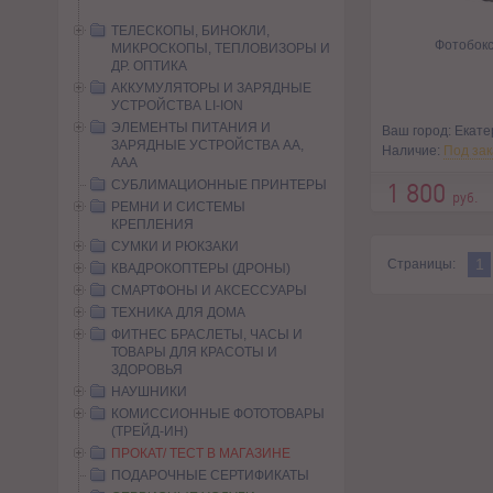
ТЕЛЕСКОПЫ, БИНОКЛИ,
Фотобок
МИКРОСКОПЫ, ТЕПЛОВИЗОРЫ И
ДР. ОПТИКА
АККУМУЛЯТОРЫ И ЗАРЯДНЫЕ
УСТРОЙСТВА LI-ION
ЭЛЕМЕНТЫ ПИТАНИЯ И
Ваш город: Екате
ЗАРЯДНЫЕ УСТРОЙСТВА AA,
Наличие:
Под зак
AAA
СУБЛИМАЦИОННЫЕ ПРИНТЕРЫ
1 800
руб.
РЕМНИ И СИСТЕМЫ
КРЕПЛЕНИЯ
СУМКИ И РЮКЗАКИ
1
Страницы:
КВАДРОКОПТЕРЫ (ДРОНЫ)
СМАРТФОНЫ И АКСЕССУАРЫ
ТЕХНИКА ДЛЯ ДОМА
ФИТНЕС БРАСЛЕТЫ, ЧАСЫ И
ТОВАРЫ ДЛЯ КРАСОТЫ И
ЗДОРОВЬЯ
НАУШНИКИ
КОМИССИОННЫЕ ФОТОТОВАРЫ
(ТРЕЙД-ИН)
ПРОКАТ/ ТЕСТ В МАГАЗИНЕ
ПОДАРОЧНЫЕ СЕРТИФИКАТЫ