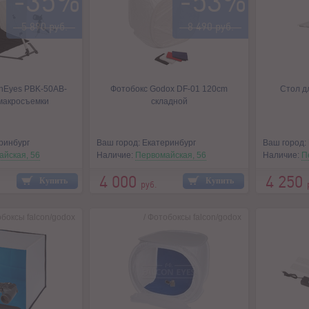
-35%
-53%
5 890 руб.
8 490 руб.
onEyes PBK-50AB-
Фотобокс Godox DF-01 120cm
Стол д
макросъемки
складной
ринбург
Ваш город: Екатеринбург
Ваш город:
айская, 56
Наличие:
Первомайская, 56
Наличие:
П
4 000
4 250
Купить
Купить
руб.
боксы falcon/godox
/
Фотобоксы falcon/godox