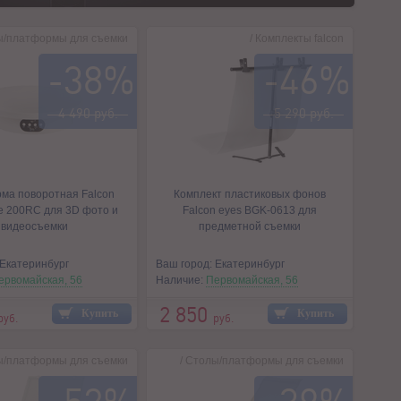
ы/платформы для съемки
/
Комплекты falcon
-38%
-46%
4 490 руб.
5 290 руб.
ма поворотная Falcon
Комплект пластиковых фонов
le 200RC для 3D фото и
Falcon eyes BGK-0613 для
видеосъемки
предметной съемки
 Екатеринбург
Ваш город: Екатеринбург
ервомайская, 56
Наличие:
Первомайская, 56
2 850
Купить
Купить
руб.
руб.
ы/платформы для съемки
/
Столы/платформы для съемки