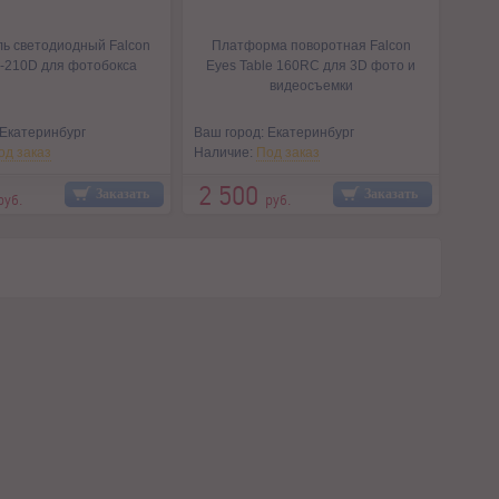
ь светодиодный Falcon
Платформа поворотная Falcon
-210D для фотобокса
Eyes Table 160RC для 3D фото и
видеосъемки
 Екатеринбург
Ваш город: Екатеринбург
од заказ
Наличие:
Под заказ
2 500
Заказать
Заказать
руб.
руб.