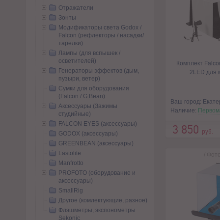
Отражатели
Зонты
Модификаторы света Godox /
Falcon (рефлекторы / насадки/
тарелки)
Лампы (для вспышек /
осветителей)
Комплект Falc
Генераторы эффектов (дым,
2LED для 
пузыри, ветер)
Сумки для оборудования
(Falcon / G.Bean)
Ваш город: Екате
Аксессуары (Зажимы
Наличие:
Первом
студийные)
FALCON EYES (аксессуары)
3 850
руб.
GODOX (аксессуары)
GREENBEAN (аксессуары)
Lastolite
/
Фото
Manfrotto
PROFOTO (оборудование и
аксессуары)
SmallRig
Другое (комлектующие, разное)
Флэшметры, экспонометры
Sekonic