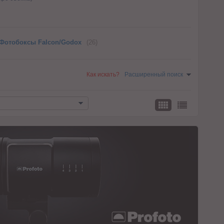
Фотобоксы Falcon/Godox
(26)
Как искать?
Расширенный поиск