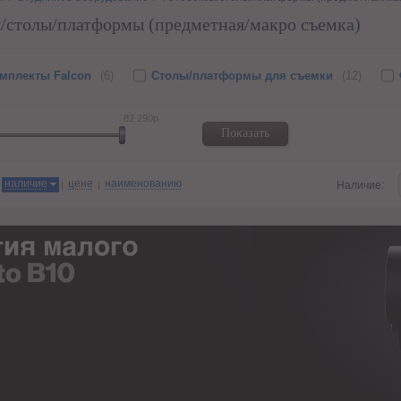
/столы/платформы (предметная/макро съемка)
мплекты Falcon
(6)
Столы/платформы для съемки
(12)
82 290р.
Показать
:
наличие
цене
наименованию
Наличие: