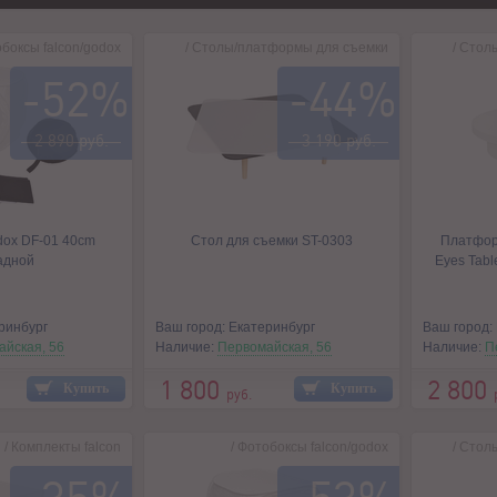
боксы falcon/godox
/
Столы/платформы для съемки
/
Стол
-52%
-44%
2 890 руб.
3 190 руб.
dox DF-01 40cm
Стол для съемки ST-0303
Платфор
адной
Eyes Tab
ринбург
Ваш город: Екатеринбург
Ваш город:
айская, 56
Наличие:
Первомайская, 56
Наличие:
П
1 800
2 800
Купить
Купить
руб.
/
Комплекты falcon
/
Фотобоксы falcon/godox
/
Стол