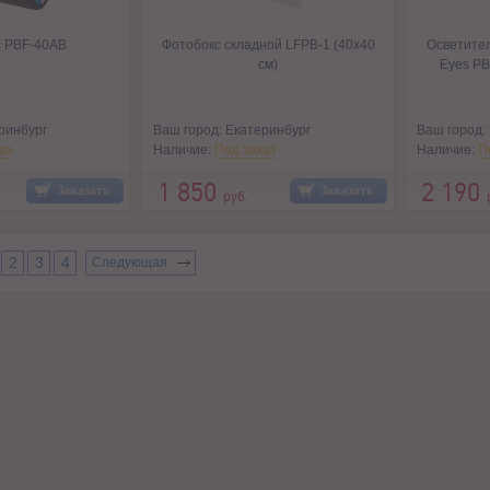
с PBF-40AB
Фотобокс складной LFPB-1 (40x40
Осветител
см)
Eyes PB
ринбург
Ваш город: Екатеринбург
Ваш город:
аз
Наличие:
Под заказ
Наличие:
П
1 850
2 190
Заказать
Заказать
руб.
2
3
4
Следующая