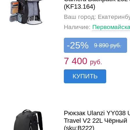
(KF13.164)
Ваш город: Екатеринб
Наличие:
Первомайска
-25%
9 890 руб.
7 400
руб.
КУПИТЬ
Рюкзак Ulanzi YY038 
Travel V2 22L Чёрный
(sku:B222)