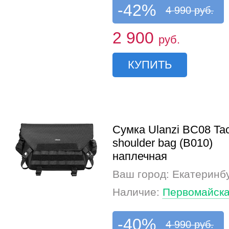
-42%
4 990 руб.
2 900
руб.
КУПИТЬ
Сумка Ulanzi BC08 Tac
shoulder bag (B010)
наплечная
Ваш город: Екатеринб
Наличие:
Первомайска
-40%
4 990 руб.