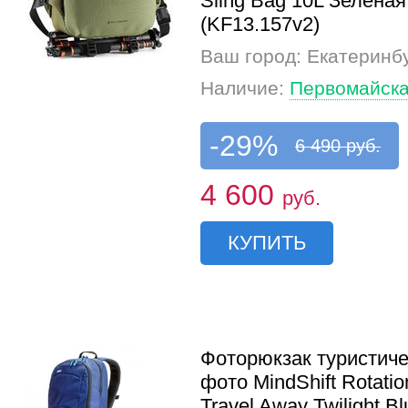
Sling Bag 10L Зеленая
(KF13.157v2)
Ваш город: Екатеринб
Наличие:
Первомайска
-29%
6 490 руб.
4 600
руб.
КУПИТЬ
Фоторюкзак туристиче
фото MindShift Rotati
Travel Away Twilight Bl