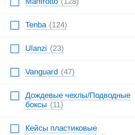
Manfrotto
(128)
Tenba
(124)
Ulanzi
(23)
Vanguard
(47)
Дождевые чехлы/Подводные
боксы
(11)
Кейсы пластиковые