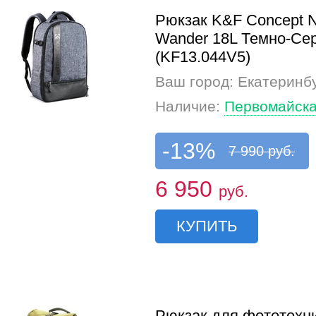
Рюкзак K&F Concept N
Wander 18L Темно-Се
(KF13.044V5)
Ваш город: Екатеринб
Наличие:
Первомайска
-13%
7 990 руб.
6 950
руб.
КУПИТЬ
Рюкзак для фототехн