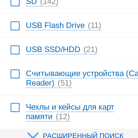
SD
(142)
USB Flash Drive
(11)
USB SSD/HDD
(21)
Считывающие устройства (Ca
Reader)
(51)
Чехлы и кейсы для карт
памяти
(12)
РАСШИРЕННЫЙ ПОИСК