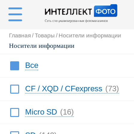
Главная
/
Товары
/
Носители информации
Носители информации
Все
CF / XQD / CFexpress
(73)
Micro SD
(16)